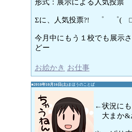
形式：展示による人気投票
Σに、人気投票?! ゜ ゜( 
今月中にもう１校でも展示
どー
お絵かき
/
お仕事
■2010年10月16日(土)
まほうのことば
←状況に
大まか&