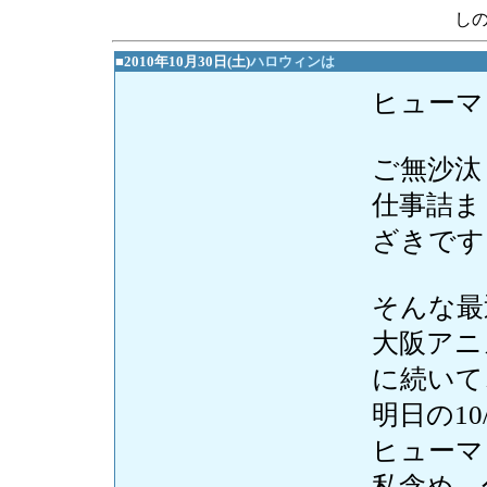
し
■2010年10月30日(土)
ハロウィンは
ヒューマ
ご無沙汰
仕事詰ま
ざきです
そんな最
大阪アニ
に続いて
明日の10
ヒューマ
私含め、