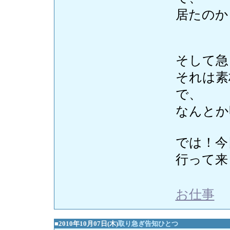
居たのか
そして急
それは素
で、
なんとか
では！今
行って来ま
お仕事
■2010年10月07日(木)
取り急ぎ告知ひとつ