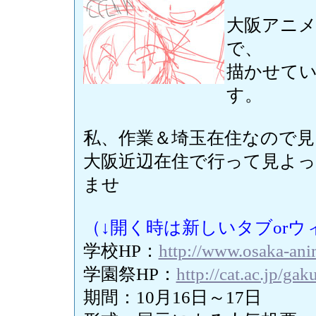
大阪アニ
で、
描かせて
す。
私、作業＆埼玉在住なので
大阪近辺在住で行って見よ
ませ
（↓開く時は新しいタブor
学校HP：
http://www.osaka-ani
学園祭HP：
http://cat.ac.jp/gak
期間：10月16日～17日