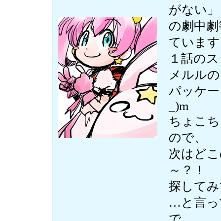
がない」
の劇中劇
ています
１話のス
メルルの
パッケー
_)m
ちょこち
ので、
次はどこ
～？！
探してみ
…と言っ
で、