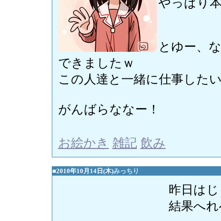
やっぱり本
とゆー、
できましたｗ
この人達と一緒に仕事した
がんばらななー！
お絵かき
/
雑記
/
飲み
■2010年10月14日(木)
みっちり
昨日はじ
結果へれ