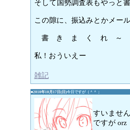
そして国勢調査表もやっと
この隙に、振込みとかメー
書 き ま く れ ～
私！おういえー
雑記
■2010年10月17日(日)
今日ですが（＾＾；
すいませ
ですが orz