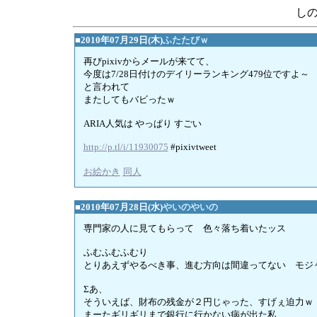
し
■2010年07月29日(木)
ふたたびｗ
再びpixivからメールが来てて、
今度は7/28日付けのデイリーランキング479位ですよ～
と言われて
またしてもバビったｗ
ARIA人気は やっぱり すごい
http://p.tl/i/11930075
#pixivtweet
お絵かき
/
同人
■2010年07月28日(水)
やいのやいの
専門家の人に見てもらって 色々落ち着いたッス
ふむふむふむり
とりあえずやるべき事、進む方向は間違ってない モジ
Σあ、
そういえば、財布の残金が２円じゃった、すげぇ迫力ｗ
まーたギリギリまで銀行に行かない病が出た私