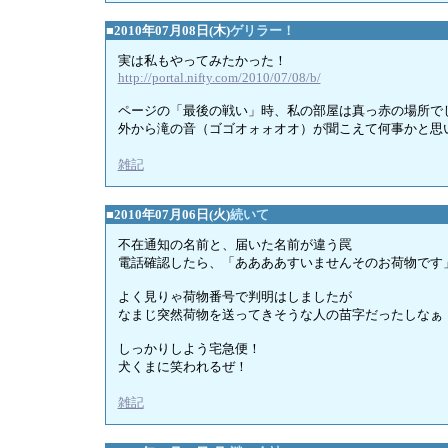
■2010年07月08日(木)
ゲリラー！
実は私もやってみたかった！
http://portal.nifty.com/2010/07/08/b/
ページの「最後の戦い」時、私の部屋は真っ赤の場所で
外から滝の音（ゴゴオォォオオ）が聞こえて何事かと思
雑記
■2010年07月06日(火)
続いて
不在通知の名前と、届いた名前が違う罠
電話確認したら、「ああああすいませんそのお荷物です
よく見りゃ荷物番号で判明はしましたが
なまじ突然荷物を送ってきそうな人の苗字だったしなぁ
しっかりしよう宅急便！
犬くまに笑われるぜ！
雑記