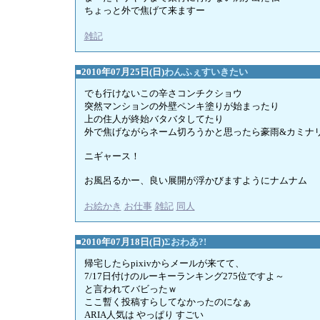
ちょっと外で焦げて来ますー
雑記
■2010年07月25日(日)
わんふぇすいきたい
でも行けないこの辛さコンチクショウ
突然マンションの外壁ペンキ塗りが始まったり
上の住人が終始バタバタしてたり
外で焦げながらネーム切ろうかと思ったら豪雨&カミナ
ニギャース！
お風呂るかー、良い展開が浮かびますようにナムナム
お絵かき
/
お仕事
/
雑記
/
同人
■2010年07月18日(日)
Σおわあ?!
帰宅したらpixivからメールが来てて、
7/17日付けのルーキーランキング275位ですよ～
と言われてバビったｗ
ここ暫く投稿すらしてなかったのになぁ
ARIA人気は やっぱり すごい