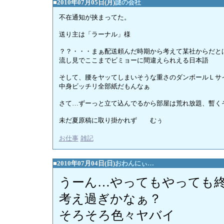
■2010年07月05日(月)
謎の会社
不在通知が挟まってた。
送り主は「ラーナル」様
？？・・・まぁ配送頼んだ時期から考えて某社からだと
流し見でここまでビミョーに間違えられえる日本語
そして、腰をヤッてしまいそうな重さのダンボールＬサ
中身ビッチリ全部紙だもんなぁ
さて…ずーっと立て込んでるから部屋は荒れ放題、暫くその
未だ夏原稿に取り掛かれず むぅ
お仕事
/
雑記
■2010年07月04日(日)
おわんにぃ…
うーん…やってもやっても
考え過ぎかなぁ？
そろそろ色々ヤバイ