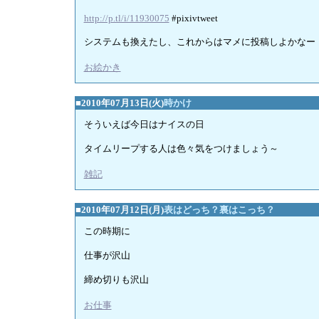
http://p.tl/i/11930075
#pixivtweet
システムも換えたし、これからはマメに投稿しよかなー
お絵かき
■2010年07月13日(火)
時かけ
そういえば今日はナイスの日
タイムリープする人は色々気をつけましょう～
雑記
■2010年07月12日(月)
表はどっち？裏はこっち？
この時期に
仕事が沢山
締め切りも沢山
お仕事