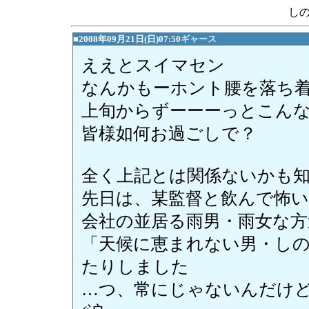
し
■2008年09月21日(日)07:50
ギャース
ええとスイマセン
なんかもーホント腰を落ち着
上旬からずーーーっとこん
皆様如何お過ごしで？
全く上記とは関係ないかも
先日は、某監督と飲んで怖
会社の並居る雨男・雨女な方
「天候に恵まれない男・しの
たりしました
…つ、常にじゃないんだけ