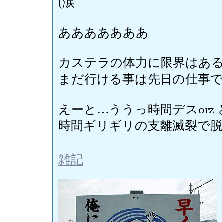
(涙
あああああああ
カステラの体力に限界はあ
まだ行ける事は先日の仕事
えーと…ううっ時間デスorz
時間ギリギリの支離滅裂で脱
雑記