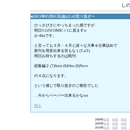
し
■2015年05月01日(金)22:42
取り急ぎー
ひっさびさにやっちまった感ですが
明日5/2のCOMIC☆1に居ますw
か-46aです。
と言っても３月・４月と諸々な大事＆仕事詰めで
新刊を用意出来る筈もなく(T⊿T)
明日お持ちするのは既刊
総集編２ (7)Sette (8)Otto (9)Nove
の４点になります。
という感じで取り急ぎのご報告でした
…今からペーパー出来るかなorz
同人
2008年
03月
04月
06月
2009年
01月
02月
03月
2010年
01月
02月
03月