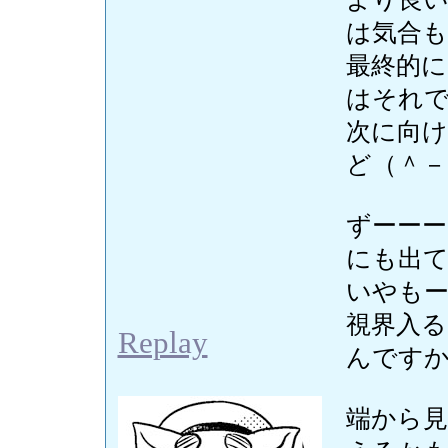
は気合
最終的
はそれ
次に向
ど（＾－
ずーーー
にも出
いやも
視界入
Replay
んです
端から