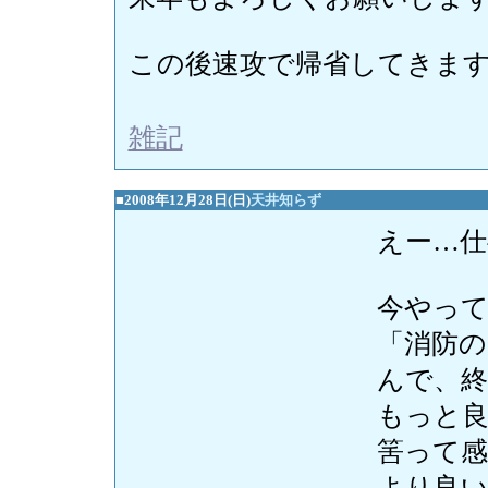
この後速攻で帰省してきます(^
雑記
■2008年12月28日(日)
天井知らず
えー…仕
今やっ
「消防
んで、
もっと
筈って感
より良