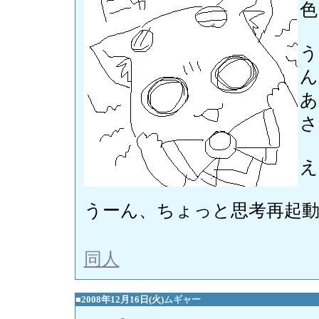
色
う
ん
あ
さ
え
うーん、ちょっと思考再起
同人
■2008年12月16日(火)
ムギャー