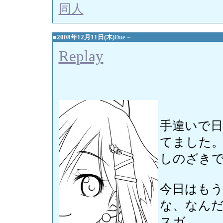
同人
■2008年12月11日(木)
Due－
Replay
手違いで日
てました
しのざき
今日はもう
な、なんだ
スガ