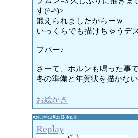
フムン=3 久しぶりに描き
す(^-^)>
鍛えられましたからーｗ
いっくらでも描けちゃうデ
プパー♪
さーて、ホルンも鳴った事
冬の準備と年賀状を描かない
お絵かき
■2008年12月25日(木)
Σあ
Replay