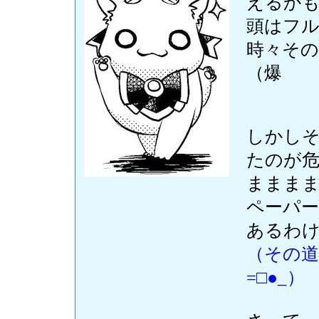
えるか
頭はフ
時々そ
（爆
しかし
たのが危
まままま
ペーパ
あるわ
（その
=□●_）