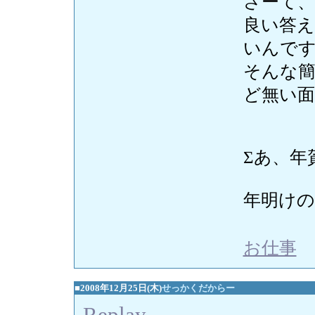
さーて、
良い答
いんで
そんな簡
ど無い面
Σあ、年
年明けの
お仕事
■2008年12月25日(木)
せっかくだからー