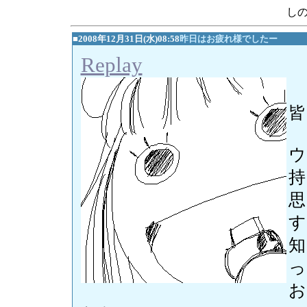
し
■2008年12月31日(水)08:58
昨日はお疲れ様でしたー
Replay
皆
ウ
持
思
す
知
っ
お