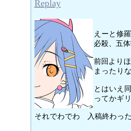
Replay
えーと修
必殺、五体
前回より
まったり
とはいえ同
ってかギ
それでわでわ 入稿終わっ