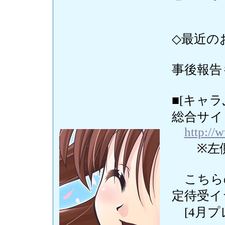
◇最近の
事後報告
■[キャ
総合サイト
http://
※左側
こちら
定待受イ
[4月プ