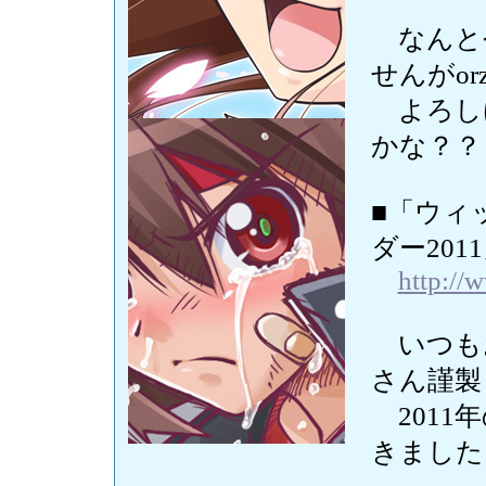
なんと今
せんがor
よろし
かな？？
■「ウィ
ダー201
http://
いつもお世
さん謹製
2011
きました