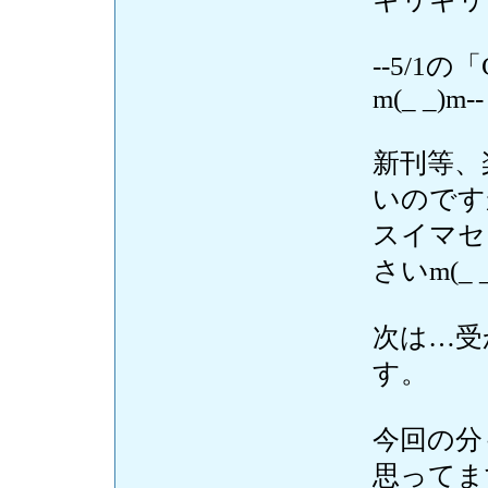
--5/1
m(_ _)m--
新刊等、
いのです
スイマセ
さいm(_ 
次は…受
す。
今回の分
思ってま