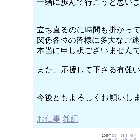
一緒に歩んで行こうと思い
立ち直るのに時間も掛かっ
関係各位の皆様に多大なご
本当に申し訳ございませんでした
また、応援して下さる有難
今後ともよろしくお願いし
お仕事
/
雑記
2008年
03月
04月
06月
2009年
01月
02月
03月