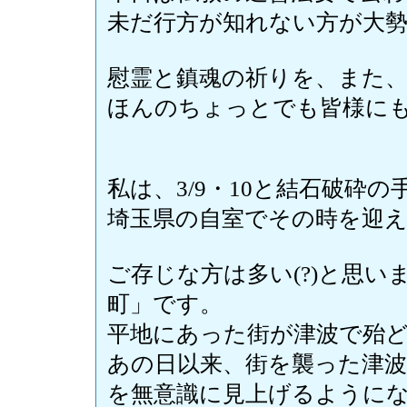
未だ行方が知れない方が大
慰霊と鎮魂の祈りを、また
ほんのちょっとでも皆様に
私は、3/9・10と結石破砕
埼玉県の自室でその時を迎
ご存じな方は多い(?)と思
町」です。
平地にあった街が津波で殆
あの日以来、街を襲った津波
を無意識に見上げるように