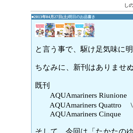
し
■2013年04月27日(土)
明日のお品書き
と言う事で、駆け足気味に明日
ちなみに、新刊はありませぬ<(
既刊
AQUAmariners Riunione
AQUAmariners Quattr
AQUAmariners Cinque \
そして、今回は「たかたの