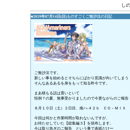
し
■2019年07月14日(日)
ものすごくご無沙汰の日記
ご無沙汰です。
新しい事を始めるとそちらにばかり意識が向いてしまう
そんなあるあるを身をもって知る昨今です。
まあ積もる話は置いといて
恒例？の夏、無事受かりましたので今更ながらのご報告
８月１０日（土）２日目、南ハ-４２ｂ ＣＯ－ＭＩＸ
今回は何かと作業時間が取れないんですが、
お待たせしていた【総集編３】を頒布します。
今は取り急ぎのご報告 という事で表紙だけー